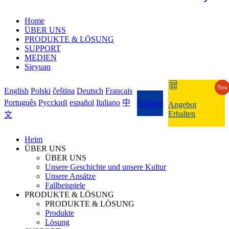
Home
ÜBER UNS
PRODUKTE & LÖSUNG
SUPPORT
MEDIEN
Sieyuan
Neu
English
Polski
čeština
Deutsch
Français
Português
Pycckий
español
Italiano
中
Kontakt
Angebot
Erhalten
文
Heim
ÜBER UNS
ÜBER UNS
Unsere Geschichte und unsere Kultur
Unsere Ansätze
Fallbeispiele
PRODUKTE & LÖSUNG
PRODUKTE & LÖSUNG
Produkte
Lösung