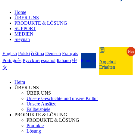
Home
ÜBER UNS
PRODUKTE & LÖSUNG
SUPPORT
MEDIEN
Sieyuan
Neu
English
Polski
čeština
Deutsch
Français
Português
Pycckий
español
Italiano
中
Kontakt
Angebot
Erhalten
文
Heim
ÜBER UNS
ÜBER UNS
Unsere Geschichte und unsere Kultur
Unsere Ansätze
Fallbeispiele
PRODUKTE & LÖSUNG
PRODUKTE & LÖSUNG
Produkte
Lösung