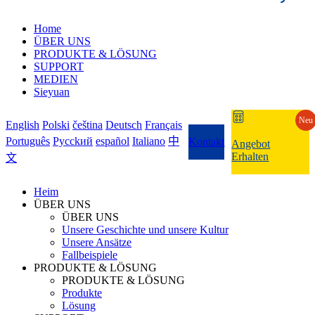
Home
ÜBER UNS
PRODUKTE & LÖSUNG
SUPPORT
MEDIEN
Sieyuan
Neu
English
Polski
čeština
Deutsch
Français
Português
Pycckий
español
Italiano
中
Kontakt
Angebot
Erhalten
文
Heim
ÜBER UNS
ÜBER UNS
Unsere Geschichte und unsere Kultur
Unsere Ansätze
Fallbeispiele
PRODUKTE & LÖSUNG
PRODUKTE & LÖSUNG
Produkte
Lösung