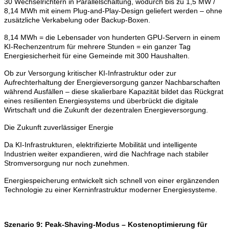
30 Wechselrichtern in Parallelschaltung, wodurch bis zu 1,5 MW /
8,14 MWh mit einem Plug-and-Play-Design geliefert werden – ohne
zusätzliche Verkabelung oder Backup-Boxen.
8,14 MWh = die Lebensader von hunderten GPU-Servern in einem
KI-Rechenzentrum für mehrere Stunden = ein ganzer Tag
Energiesicherheit für eine Gemeinde mit 300 Haushalten.
Ob zur Versorgung kritischer KI-Infrastruktur oder zur
Aufrechterhaltung der Energieversorgung ganzer Nachbarschaften
während Ausfällen – diese skalierbare Kapazität bildet das Rückgrat
eines resilienten Energiesystems und überbrückt die digitale
Wirtschaft und die Zukunft der dezentralen Energieversorgung.
Die Zukunft zuverlässiger Energie
Da KI-Infrastrukturen, elektrifizierte Mobilität und intelligente
Industrien weiter expandieren, wird die Nachfrage nach stabiler
Stromversorgung nur noch zunehmen.
Energiespeicherung entwickelt sich schnell von einer ergänzenden
Technologie zu einer Kerninfrastruktur moderner Energiesysteme.
Szenario 9: Peak-Shaving-Modus – Kostenoptimierung für