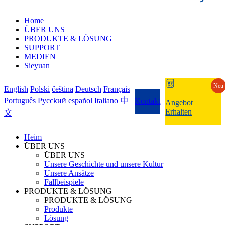
Home
ÜBER UNS
PRODUKTE & LÖSUNG
SUPPORT
MEDIEN
Sieyuan
Neu
English
Polski
čeština
Deutsch
Français
Português
Pycckий
español
Italiano
中
Kontakt
Angebot
Erhalten
文
Heim
ÜBER UNS
ÜBER UNS
Unsere Geschichte und unsere Kultur
Unsere Ansätze
Fallbeispiele
PRODUKTE & LÖSUNG
PRODUKTE & LÖSUNG
Produkte
Lösung