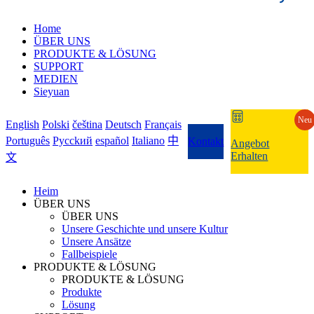
Home
ÜBER UNS
PRODUKTE & LÖSUNG
SUPPORT
MEDIEN
Sieyuan
Neu
English
Polski
čeština
Deutsch
Français
Português
Pycckий
español
Italiano
中
Kontakt
Angebot
Erhalten
文
Heim
ÜBER UNS
ÜBER UNS
Unsere Geschichte und unsere Kultur
Unsere Ansätze
Fallbeispiele
PRODUKTE & LÖSUNG
PRODUKTE & LÖSUNG
Produkte
Lösung